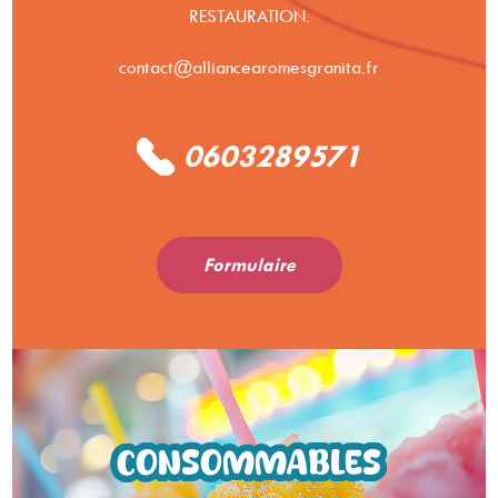
RESTAURATION.
contact@alliancearomesgranita.fr
0603289571
Formulaire
CONSOMMABLES