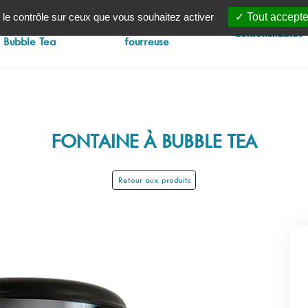
 le contrôle sur ceux que vous souhaitez activer
Tout accepte
Machines à
Injecteuse
Consommables
Bubble Tea
fourreuse
FONTAINE À BUBBLE TEA
Retour aux produits