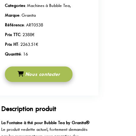
Categories
: Machines à Bubble Tea,
Marque
: Granita
Référence
: ART0538
Prix TTC
: 2388€
Prix HT
: 2263.51€
Quantité
: 16
Nous contacter
Description produit
La Fontaine à thé pour Bubble Tea by Granita®
Le produit vedette actuel, fortement demandés
par les consommateurs, vous garanties des