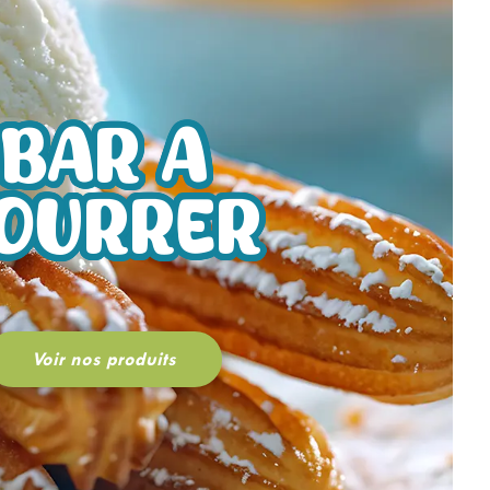
BAR A
OURRER
Voir nos produits