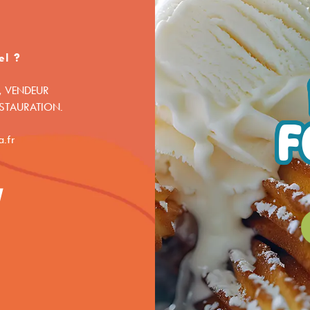
el ?
, VENDEUR
ESTAURATION.
F
.fr
1