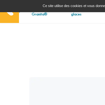
Panneau de gestion des cookies
Ce site utilise des cookies et vous donne
Machines à
Machines à
Accueil
Granita®
glaces