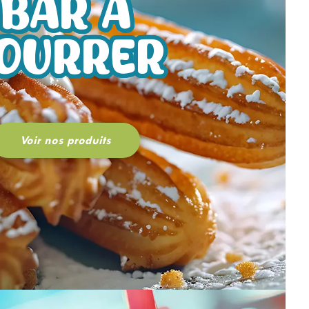
BAR A
OURRER
Voir nos produits