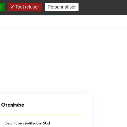
r
Tout refuser
Personnaliser
Produits
Contact
Granitube
Granitube réutilisable 50cl