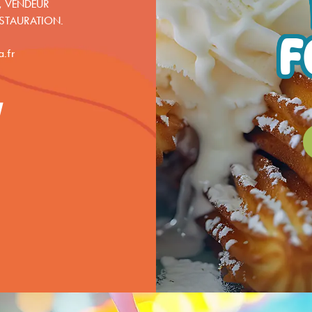
, VENDEUR
ESTAURATION.
F
.fr
1