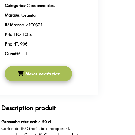
Categories
: Consommables,
Marque
: Granita
Référence
: ART0371
Prix TTC
: 108€
Prix HT
: 90€
Quantité
: 11
Nous contacter
Description produit
Granitube réutilisable 50 cl
Carton de 80 Granitubes transparent,
sérigraphiés Granita®. Granitube en plastique