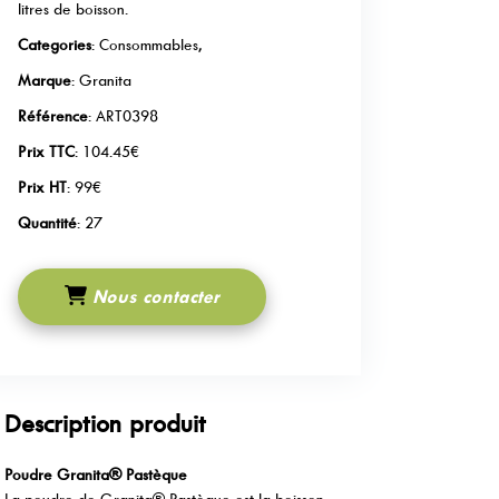
litres de boisson.
Categories
: Consommables,
Marque
: Granita
Référence
: ART0398
Prix TTC
: 104.45€
Prix HT
: 99€
Quantité
: 27
Nous contacter
Description produit
Poudre Granita®
Pastèque
La poudre de Granita® Pastèque est la boisson