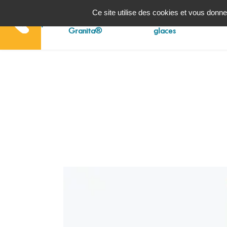
Panneau de gestion des cookies
Ce site utilise des cookies et vous donne
Machines à
Machines à
Accueil
Granita®
glaces