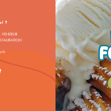
el ?
, VENDEUR
ESTAURATION.
F
.fr
1