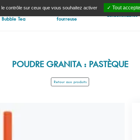
 le contrôle sur ceux que vous souhaitez activer
Tout accepte
Machines à
Injecteuse
Consommables
Bubble Tea
fourreuse
POUDRE GRANITA : PASTÈQUE
Retour aux produits